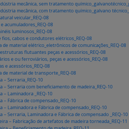
indústria mecânica, sem tratamento químico_galvanotécnico
indústria mecânica, com tratamento químico_galvano técnic
natural veicular_REQ-08
as e acumuladores_REQ-08
ainéis luminosos_REQ-08
fios, cabos e condutores elétricos_REQ-08
ia de material elétrico_eletrônicos de comunicações_REQ-08
estruturas flutuantes peças e acessórios_REQ-08
ários e ou ferroviários, peças e acessórios_REQ-08
ças e acessórios_REQ-08
ia de material de transporte_REQ-08
a – Serraria_REQ-10
a – Serraria com beneficiamento de madeira_REQ-10
ra – Laminadora _REQ-10
ra – Fábrica de compensado_REQ-10
ra – Laminadora e Fábrica de compensado_REQ-10
a – Serraria, Laminadora e Fábrica de compensado _REQ-10
ira – Fabricação de artefatos de madeira torneada_REQ-11
eira – Beneficiamento de madeira_REQ-11