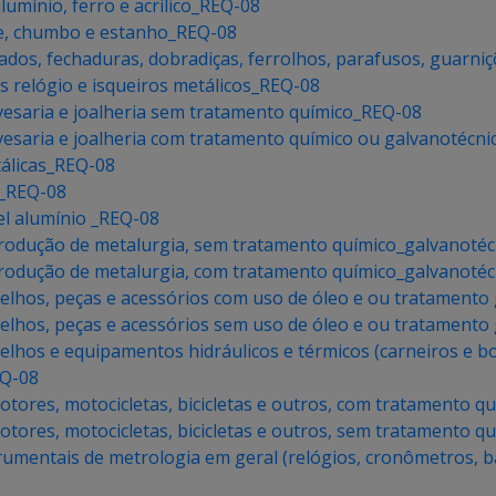
lumínio, ferro e acrílico_REQ-08
re, chumbo e estanho_REQ-08
ados, fechaduras, dobradiças, ferrolhos, parafusos, guarn
s relógio e isqueiros metálicos_REQ-08
ivesaria e joalheria sem tratamento químico_REQ-08
ivesaria e joalheria com tratamento químico ou galvanotécn
álicas_REQ-08
s_REQ-08
l alumínio _REQ-08
 produção de metalurgia, sem tratamento químico_galvanoté
 produção de metalurgia, com tratamento químico_galvanoté
elhos, peças e acessórios com uso de óleo e ou tratamento
elhos, peças e acessórios sem uso de óleo e ou tratamento
elhos e equipamentos hidráulicos e térmicos (carneiros e 
EQ-08
ores, motocicletas, bicicletas e outros, com tratamento q
ores, motocicletas, bicicletas e outros, sem tratamento q
umentais de metrologia em geral (relógios, cronômetros, b