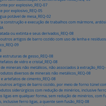
onte por explosivo_REQ-07
te por explosivo_REQ-05
água potável de mesa_REQ-02
ra construção e execução de trabalhos com mármore, ardósi
8A
ratada ou extinta e seus derivados_REQ-08
 e outros artigos de barro cozido com uso de lenha e resíduo
mico_REQ-09
8
 e estruturas de gesso_REQ-08
tefatos de vidro e cristal_REQ-08
 de minerais não metálicos, não associados à extração_REQ
rodutos diversos de minerais não metálicos_REQ-08
 e artefatos de cimento_REQ-08
 e outros artigos de barro cozido, por meio de forno túnel c
rodutos siderúrgicos com redução de minérios, inclusive fer
as ligas em qualquer forma, sem redução de minérios, com 
, inclusive ferro ligas, a quente sem fusão_REQ-08