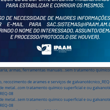
or aspersão_REQ-08
ria com tratamento químico superficial e ou galvanotécnico 
ria sem tratamento químico superficial e ou galvanotécnico 
anque, reservatório…com tratamento químico superficial e ou
nques, reservatório…sem tratamento químico superficial e o
elaria, armas, ferramentas manuais…com tratamento químico 
elaria, armas, ferramentas manuais…sem tratamento químico 
, recozimento de arames e serviços de galvanotécnico_REQ
 de metal…com tratamento químico superficial e ou galvanot
_REQ-08
 de metal…sem tratamento químico superficial e ou galvanot
_REQ-08