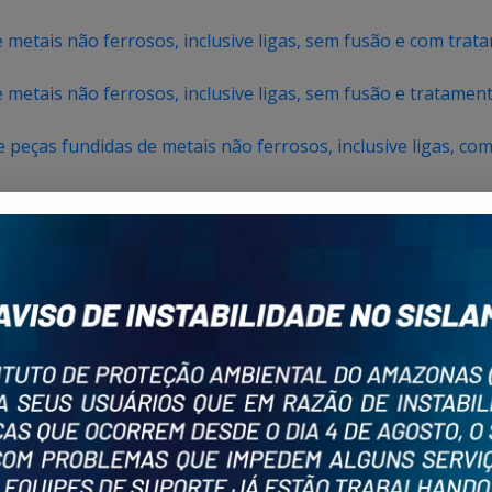
metais não ferrosos, inclusive ligas, sem fusão e com trata
metais não ferrosos, inclusive ligas, sem fusão e tratament
peças fundidas de metais não ferrosos, inclusive ligas, com
peças fundidas de metais não ferrosos, inclusive ligas, sem
 metais e de ligas de metais não ferrosos_REQ-08
rrosos, inclusive ligas_REQ-08
s_REQ-08
osos_REQ-08
peças moldadas_REQ-08
álicas, com tratamento químico superficial e ou galvanotéc
álicas, sem tratamento químico superficial e ou galvanotéc
efilados de ferro e aço, e de metais não ferrosos, exclusive
or aspersão_REQ-08
efilados de ferro e aço, e de metais não ferrosos, exclusive