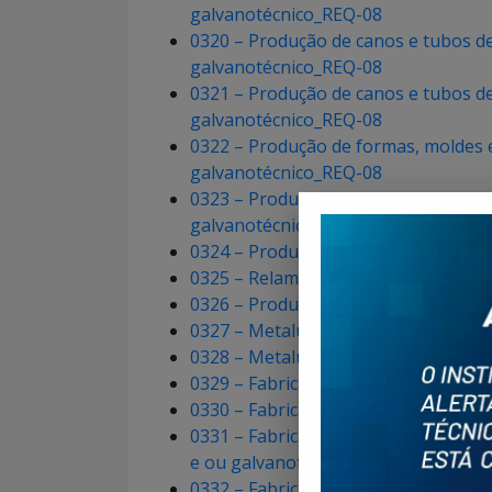
galvanotécnico_REQ-08
0320 – Produção de canos e tubos de 
galvanotécnico_REQ-08
0321 – Produção de canos e tubos de 
galvanotécnico_REQ-08
0322 – Produção de formas, moldes e 
galvanotécnico_REQ-08
0323 – Produção de formas, moldes e 
galvanotécnico_REQ-08
0324 – Produção de fios e arames de
0325 – Relaminação de metais não fe
0326 – Produção de soldas e ânodo
0327 – Metalurgia dos metais preci
0328 – Metalurgia de pó, inclusive 
0329 – Fabricação de estruturas met
0330 – Fabricação de estruturas met
0331 – Fabricação de artefatos de tr
e ou galvanotécnico e ou pintura p
0332 – Fabricação de artefatos de tr