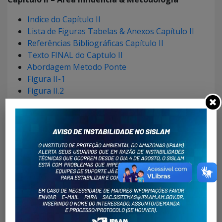
Indice do Capítulo II
Lista de Figuras Tabelas & Anexos Capítulo II
Referências Bibliográficas Capítulo II
Texto FINAL do Captulo II
Abordagem Metodo Ponte
Figura II-1
Figura II.2
Anexo II-3
Figura II-4
Figura II-7
Capítulo III – Descrição Detalhada Empreendimento
Indice do Capitulo III
Lista de Figuras Tabelas & Anexos Capítulo III
Texto FINAL do Capitulo III
Alternativas Locacionais
Figura III-1-Pontes Mundo