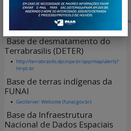
Base do desmatamento do
Terrabrasilis (PRODES)
http://terrabrasilis.dpi.inpe.br/app/map/deforestati
hl=pt-br
Base de desmatamento do
Terrabrasilis (DETER)
http://terrabrasilis.dpi.inpe.br/app/map/alerts?
hl=pt-br
Base de terras indígenas da
FUNAI
GeoServer: Welcome (funai.gov.br)
Base da Infraestrutura
Nacional de Dados Espaciais