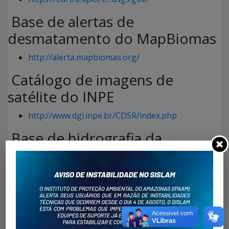
Base de alertas de
desmatamento do MapBiomas
http://alerta.mapbiomas.org/
Catálogo de imagens de
satélite do INPE
http://www.dgi.inpe.br/CDSR/index.php
Base de hidrografia da
Fundação Brasileira para
Desenvolvimento Sustentável
(FBDS)
http://geo.fbds.org.br/AM/