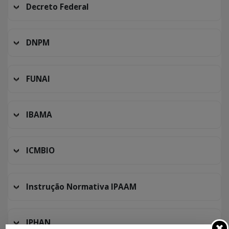
Decreto Federal
DNPM
FUNAI
IBAMA
ICMBIO
Instrução Normativa IPAAM
IPHAN