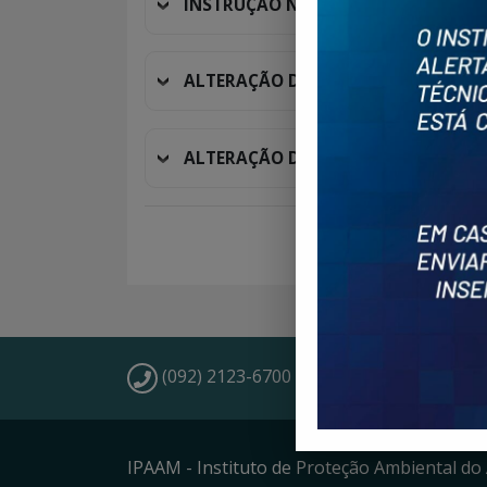
INSTRUÇÃO NORMATIVA Nº 02/2026
ALTERAÇÃO DO ENDEREÇO
ALTERAÇÃO DE TITULARIDADE/RAZÃ
(092) 2123-6700 / 2123-6706
IPAAM - Instituto de Proteção Ambiental d