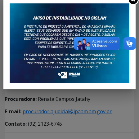
Propor ações de obrigação de fazer ou não fazer;
Propor ações de execução de TACA;
Propor ações de depósito promovendo o
acompanhamento, até o final das ações do
Instituto;
Assessorar o Diretor-Presidente do IPAAM no
processo de elaboração de portarias, decretos e
de projetos de lei, ressalvadas as competências
das demais Procuradorias.
Procuradoria Judicial – PJU/IPAAM
Procuradora:
Renata Campos Jatahy
E-mail:
procuradoriajudicial@ipaam.am.gov.br
Contato:
(92) 2123-6745